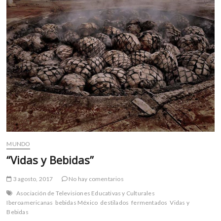
m
v
o
l
g
e
r
s
k
o
p
e
n
MUNDO
v
“Vidas y Bebidas”
o
l
3 agosto, 2017
No hay comentarios
g
e
Asociación de Televisiones Educativas y Culturales
Iberoamericanas
bebidas México
destilados
fermentados
Vidas y
r
Bebidas
s