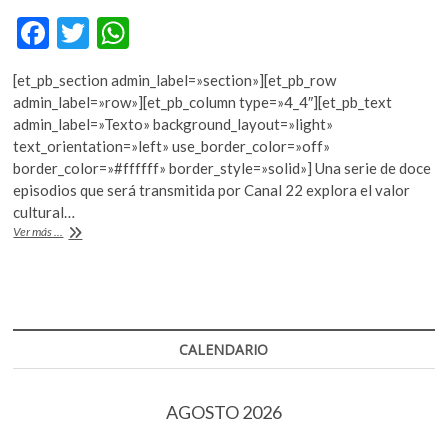
k
F
T
W
o
p
ac
w
h
e
[et_pb_section admin_label=»section»][et_pb_row
e
itt
at
n
admin_label=»row»][et_pb_column type=»4_4″][et_pb_text
b
er
s
admin_label=»Texto» background_layout=»light»
text_orientation=»left» use_border_color=»off»
o
A
border_color=»#ffffff» border_style=»solid»] Una serie de doce
o
p
episodios que será transmitida por Canal 22 explora el valor
cultural…
k
p
“Vidas
Ver más ...
y
Bebidas”
CALENDARIO
AGOSTO 2026