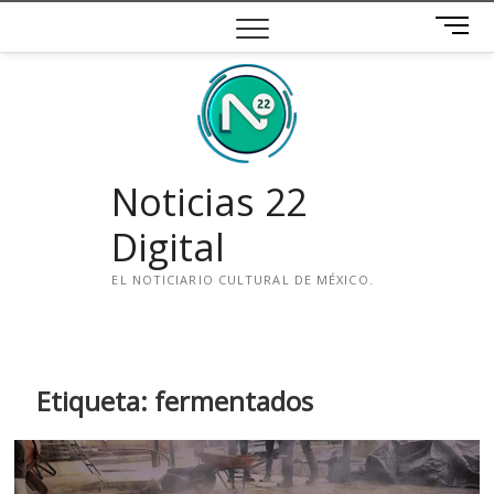
Saltar
B
al
o
contenido
t
ó
n
d
e
Noticias 22
m
e
Digital
n
ú
EL NOTICIARIO CULTURAL DE MÉXICO.
i
n
s
t
Etiqueta:
fermentados
a
g
r
a