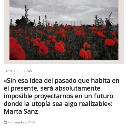
m
v
o
l
g
e
r
s
k
o
p
FIL 2020
LETRAS
e
«Sin esa idea del pasado que habita en
n
el presente, será absolutamente
v
o
imposible proyectarnos en un futuro
l
donde la utopía sea algo realizable»:
g
Marta Sanz
e
r
4 diciembre, 2020
s