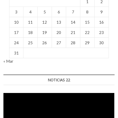
1
2
futuro
donde
3
4
5
6
7
8
9
la
utopía
sea
10
11
12
13
14
15
16
algo
realizable»:
17
18
19
20
21
22
23
Marta
Sanz
24
25
26
27
28
29
30
31
« Mar
NOTICIAS 22