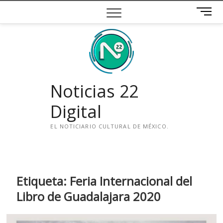
Saltar
B
al
o
contenido
t
ó
n
d
e
Noticias 22
m
e
Digital
n
ú
EL NOTICIARIO CULTURAL DE MÉXICO.
i
n
s
t
Etiqueta:
Feria Internacional del
a
Libro de Guadalajara 2020
g
r
a