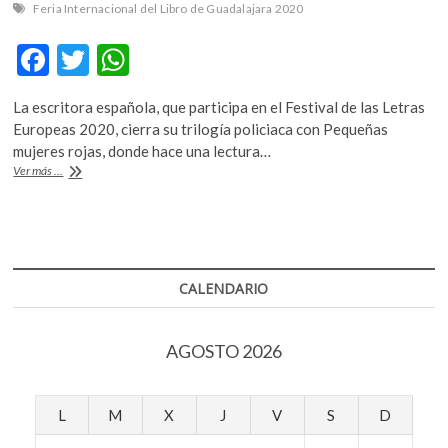
k
Feria Internacional del Libro de Guadalajara 2020
o
F
T
W
p
e
ac
w
h
n
La escritora española, que participa en el Festival de las Letras
e
itt
at
Europeas 2020, cierra su trilogía policiaca con Pequeñas
b
er
s
mujeres rojas, donde hace una lectura…
«Sin
Ver más ...
o
A
esa
idea
o
p
del
k
p
pasado
que
habita
CALENDARIO
en
el
presente,
AGOSTO 2026
será
absolutamente
imposible
proyectarnos
L
M
X
J
V
S
D
en
un