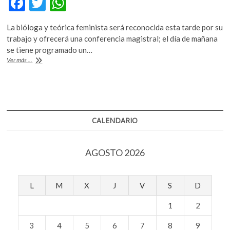
F
T
W
k
ac
w
h
o
La bióloga y teórica feminista será reconocida esta tarde por su
p
e
itt
at
trabajo y ofrecerá una conferencia magistral; el día de mañana
e
b
er
s
se tiene programado un…
n
Donna
Ver más ...
o
A
Haraway,
Premio
o
p
Nuevo
k
p
León
Alfonso
Reyes
CALENDARIO
AGOSTO 2026
L
M
X
J
V
S
D
1
2
3
4
5
6
7
8
9