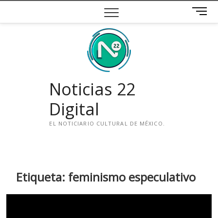
Saltar
B
al
o
contenido
t
ó
n
d
e
Noticias 22
m
e
Digital
n
ú
EL NOTICIARIO CULTURAL DE MÉXICO.
i
n
s
t
Etiqueta:
feminismo especulativo
a
g
r
a