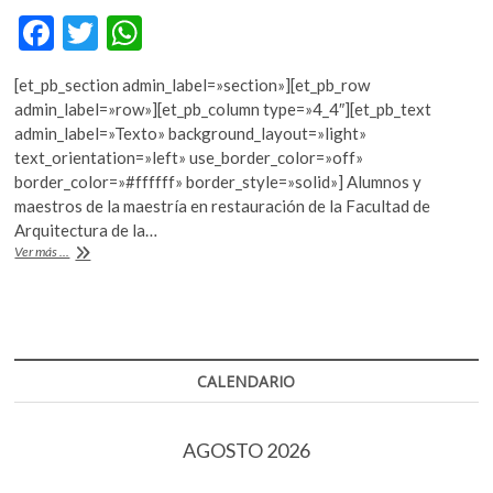
k
F
T
W
o
ac
w
h
p
e
[et_pb_section admin_label=»section»][et_pb_row
e
itt
at
n
admin_label=»row»][et_pb_column type=»4_4″][et_pb_text
b
er
s
admin_label=»Texto» background_layout=»light»
text_orientation=»left» use_border_color=»off»
o
A
border_color=»#ffffff» border_style=»solid»] Alumnos y
o
p
maestros de la maestría en restauración de la Facultad de
Arquitectura de la…
k
p
Salvaguardar
Ver más ...
el
patrimonio,
tarea
de
todos
CALENDARIO
AGOSTO 2026