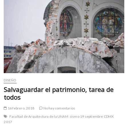
m
v
o
l
g
e
r
s
k
o
p
e
n
DISEÑO
v
Salvaguardar el patrimonio, tarea de
o
todos
l
g
16 febrero, 2018
No hay comentarios
e
Facultad de Arquitectura de la UNAM
sismo 19 septiembre CDMX
r
2017
s