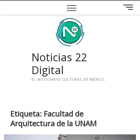
Saltar
B
al
o
contenido
t
ó
n
d
e
Noticias 22
m
e
Digital
n
ú
EL NOTICIARIO CULTURAL DE MÉXICO.
i
n
s
t
Etiqueta:
Facultad de
a
Arquitectura de la UNAM
g
r
a