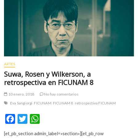
la
nueva
directora
de
la
Viennale
ARTES
Suwa, Rosen y Wilkerson, a
retrospectiva en FICUNAM 8
10 enero, 2018
No hay comentarios
Eva Sangiorgi
FICUNAM
FICUNAM 8
retrospectiva FICUNAM
F
T
W
ac
w
h
[et_pb_section admin_label=»section»][et_pb_row