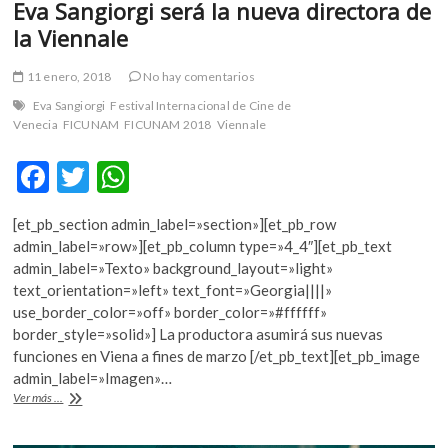
Eva Sangiorgi será la nueva directora de
la Viennale
11 enero, 2018
No hay comentarios
Eva Sangiorgi
Festival Internacional de Cine de
Venecia
FICUNAM
FICUNAM 2018
Viennale
F
T
W
ac
w
h
[et_pb_section admin_label=»section»][et_pb_row
e
itt
at
admin_label=»row»][et_pb_column type=»4_4″][et_pb_text
b
er
s
admin_label=»Texto» background_layout=»light»
text_orientation=»left» text_font=»Georgia||||»
o
A
use_border_color=»off» border_color=»#ffffff»
o
p
border_style=»solid»] La productora asumirá sus nuevas
funciones en Viena a fines de marzo [/et_pb_text][et_pb_image
k
p
admin_label=»Imagen»…
Eva
Ver más ...
Sangiorgi
será