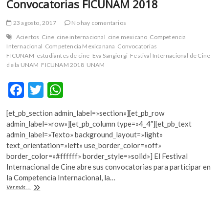
Convocatorias FICUNAM 2018
23 agosto, 2017
No hay comentarios
Aciertos
Cine
cine internacional
cine mexicano
Competencia
Internacional
Competencia Mexicanana
Convocatorias
FICUNAM
estudiantes de cine
Eva Sangiorgi
Festival Internacional de Cine
de la UNAM
FICUNAM 2018
UNAM
F
T
W
ac
w
h
[et_pb_section admin_label=»section»][et_pb_row
e
itt
at
admin_label=»row»][et_pb_column type=»4_4″][et_pb_text
b
er
s
admin_label=»Texto» background_layout=»light»
text_orientation=»left» use_border_color=»off»
o
A
border_color=»#ffffff» border_style=»solid»] El Festival
o
p
Internacional de Cine abre sus convocatorias para participar en
la Competencia Internacional, la…
k
p
Convocatorias
Ver más ...
FICUNAM
2018