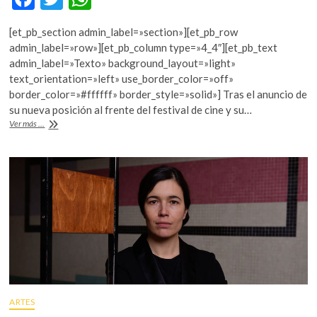
k
ac
w
h
o
[et_pb_section admin_label=»section»][et_pb_row
e
itt
at
p
admin_label=»row»][et_pb_column type=»4_4″][et_pb_text
e
b
er
s
admin_label=»Texto» background_layout=»light»
n
text_orientation=»left» use_border_color=»off»
o
A
border_color=»#ffffff» border_style=»solid»] Tras el anuncio de
o
p
su nueva posición al frente del festival de cine y su…
Eva
Ver más ...
k
p
Sangiorgi
de
cara
a
la
Viennale
ARTES