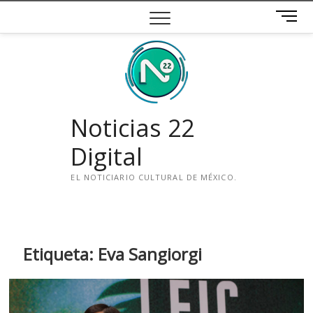
Saltar
B
al
o
contenido
t
ó
n
d
e
Noticias 22
m
e
Digital
n
ú
EL NOTICIARIO CULTURAL DE MÉXICO.
i
n
s
t
Etiqueta:
Eva Sangiorgi
a
g
r
a