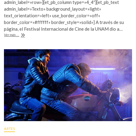
e
itt
at
admin_label=»row»][et_pb_column type=»4_4″][et_pb_text
b
er
s
admin_label=»Texto» background_layout=»light»
text_orientation=»left» use_border_color=»off»
o
A
border_color=»#ffffff» border_style=»solid»] A través de su
o
p
página, el Festival Internacional de Cine de la UNAM dio a…
Suwa,
Ver más ...
k
p
Rosen
y
Wilkerson,
a
retrospectiva
en
FICUNAM
8
ARTES