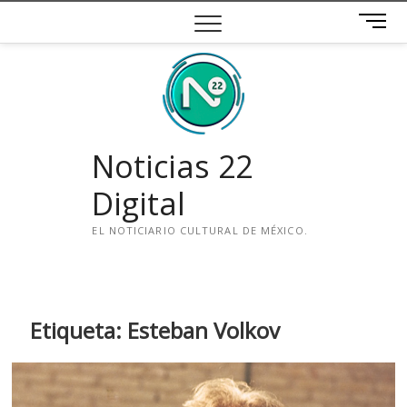
Saltar
B
al
o
contenido
t
ó
n
d
e
Noticias 22
m
e
Digital
n
ú
EL NOTICIARIO CULTURAL DE MÉXICO.
i
n
s
t
Etiqueta:
Esteban Volkov
a
g
r
a