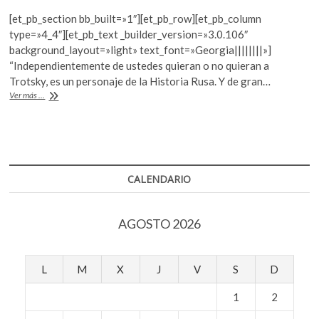
ac
w
h
k
[et_pb_section bb_built=»1″][et_pb_row][et_pb_column
o
e
itt
at
type=»4_4″][et_pb_text _builder_version=»3.0.106″
p
b
er
s
background_layout=»light» text_font=»Georgia||||||||»]
e
“Independientemente de ustedes quieran o no quieran a
o
A
n
Trotsky, es un personaje de la Historia Rusa. Y de gran…
o
p
Diferentes
Ver más ...
lecturas
k
p
a
León
Trotsky
CALENDARIO
AGOSTO 2026
L
M
X
J
V
S
D
1
2