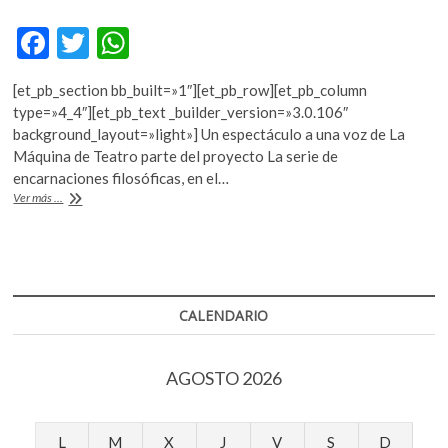
k
o
F
T
W
p
ac
w
h
e
[et_pb_section bb_built=»1″][et_pb_row][et_pb_column
e
itt
at
n
type=»4_4″][et_pb_text _builder_version=»3.0.106″
b
er
s
background_layout=»light»] Un espectáculo a una voz de La
Máquina de Teatro parte del proyecto La serie de
o
A
encarnaciones filosóficas, en el…
o
p
«Kafka.
Ver más ...
Donde
k
p
estás,
están
todos
los
mundos»
CALENDARIO
AGOSTO 2026
L
M
X
J
V
S
D