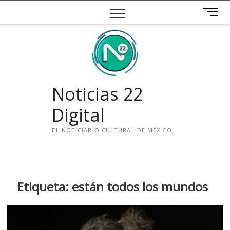
Saltar
B
al
o
contenido
t
ó
n
d
e
Noticias 22
m
e
Digital
n
ú
EL NOTICIARIO CULTURAL DE MÉXICO.
i
n
s
t
Etiqueta:
están todos los mundos
a
g
r
a