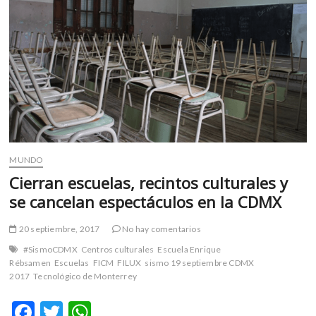
m
v
o
l
g
e
r
s
k
o
MUNDO
p
Cierran escuelas, recintos culturales y
e
se cancelan espectáculos en la CDMX
n
v
o
20 septiembre, 2017
No hay comentarios
l
#SismoCDMX
Centros culturales
Escuela Enrique
g
Rébsamen
Escuelas
FICM
FILUX
sismo 19 septiembre CDMX
e
2017
Tecnológico de Monterrey
r
F
T
W
s