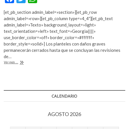
k
ac
w
h
o
[et_pb_section admin_label=»section»][et_pb_row
e
itt
at
p
admin_label=»row»][et_pb_column type=»4_4″][et_pb_text
e
b
er
s
admin_label=»Texto» background_layout=»light»
n
text_orientation=»left» text_font=»Georgia||||»
o
A
use_border_color=»off» border_color=»#ffffff»
o
p
border_style=»solid»] Los planteles con daños graves
permanecerán cerrados hasta que se concluyan las revisiones
k
p
de…
Cierran
Ver más ...
escuelas,
recintos
culturales
y
se
cancelan
CALENDARIO
espectáculos
en
la
AGOSTO 2026
CDMX