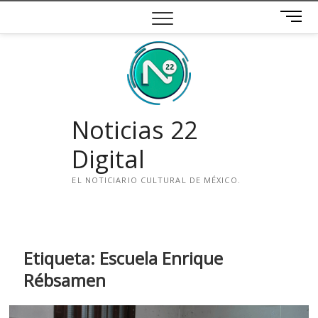
Saltar
B
al
o
contenido
t
ó
n
d
e
Noticias 22
m
e
Digital
n
ú
EL NOTICIARIO CULTURAL DE MÉXICO.
i
n
s
t
Etiqueta:
Escuela Enrique
a
Rébsamen
g
r
a