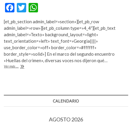
k
F
T
W
o
ac
w
h
p
[et_pb_section admin_label=»section»][et_pb_row
e
e
itt
at
admin_label=»row»][et_pb_column type=»4_4″][et_pb_text
n
b
er
s
admin_label=»Texto» background_layout=»light»
text_orientation=»left» text_font=»Georgia||||»
o
A
use_border_color=»off» border_color=»#ffffff»
o
p
border_style=»solid»] En el marco del segundo encuentro
«Huellas del crimen», diversas voces nos dijeron qué…
k
p
“La
Ver más ...
novela
negra
es
humanidad”:
Stefan
Kiesbye
CALENDARIO
AGOSTO 2026