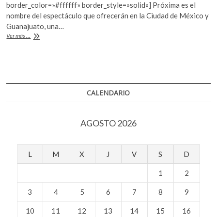
o
A
k
border_color=»#ffffff» border_style=»solid»] Próxima es el
o
p
o
nombre del espectáculo que ofrecerán en la Ciudad de México y
p
Guanajuato, una…
k
p
Enra,
Ver más ...
e
compañía
n
japonesa,
se
presenta
por
segunda
CALENDARIO
vez
en
México
AGOSTO 2026
L
M
X
J
V
S
D
1
2
3
4
5
6
7
8
9
10
11
12
13
14
15
16