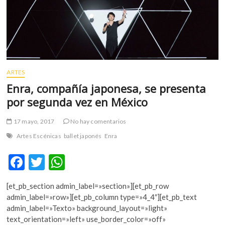
m
v
o
l
g
e
ARTES
r
Enra, compañía japonesa, se presenta
s
k
por segunda vez en México
o
p
17 mayo, 2017
No hay comentarios
e
Artes Escénicas
ballet japonés
Enra
n
v
F
T
W
o
ac
w
h
l
g
[et_pb_section admin_label=»section»][et_pb_row
e
itt
at
e
admin_label=»row»][et_pb_column type=»4_4″][et_pb_text
b
er
s
r
admin_label=»Texto» background_layout=»light»
s
text_orientation=»left» use_border_color=»off»