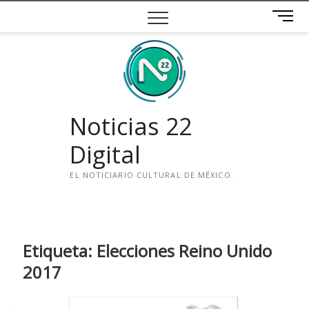
Saltar
B
al
o
contenido
t
ó
n
d
e
Noticias 22
m
e
Digital
n
ú
EL NOTICIARIO CULTURAL DE MÉXICO.
i
n
s
t
Etiqueta:
Elecciones Reino Unido
a
2017
g
r
a