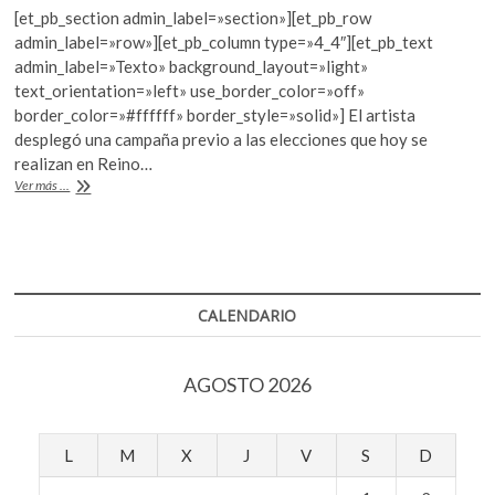
ac
w
h
k
[et_pb_section admin_label=»section»][et_pb_row
e
itt
at
o
admin_label=»row»][et_pb_column type=»4_4″][et_pb_text
p
b
er
s
admin_label=»Texto» background_layout=»light»
e
text_orientation=»left» use_border_color=»off»
o
A
n
border_color=»#ffffff» border_style=»solid»] El artista
o
p
desplegó una campaña previo a las elecciones que hoy se
realizan en Reino…
k
p
Banksy
Ver más ...
cambiaba
obras
por
votos
CALENDARIO
AGOSTO 2026
L
M
X
J
V
S
D