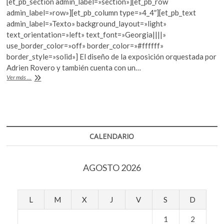
[et_pb_section admin_label=»section»][et_pb_row
k
e
itt
at
admin_label=»row»][et_pb_column type=»4_4″][et_pb_text
o
b
er
s
admin_label=»Texto» background_layout=»light»
p
text_orientation=»left» text_font=»Georgia||||»
o
A
e
use_border_color=»off» border_color=»#ffffff»
n
o
p
border_style=»solid»] El diseño de la exposición orquestada por
Adrien Rovero y también cuenta con un…
k
p
Design
Ver más ...
Week
trae
Grafismo
Suizo
de
ECAL
CALENDARIO
AGOSTO 2026
L
M
X
J
V
S
D
1
2