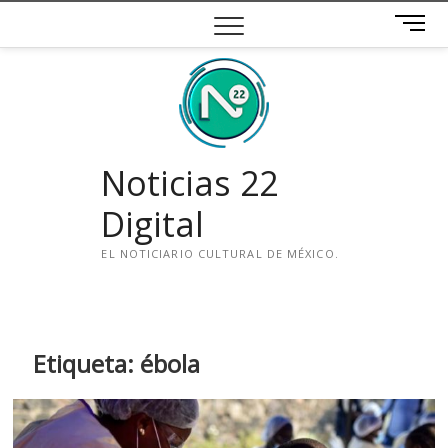
Saltar
B
al
o
contenido
t
ó
n
d
e
Noticias 22
m
e
Digital
n
ú
EL NOTICIARIO CULTURAL DE MÉXICO.
i
n
s
t
Etiqueta:
ébola
a
g
r
a