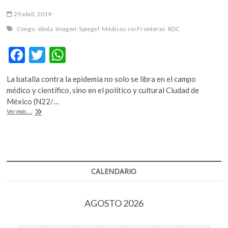
29 abril, 2019
Congo
ébola
Imagen: Spiegel
Médicos sin Fronteras
RDC
F
T
W
ac
w
h
La batalla contra la epidemia no solo se libra en el campo
e
itt
at
médico y científico, sino en el político y cultural Ciudad de
b
er
s
México (N22/…
El
Ver más ...
o
A
brote
de
o
p
ébola
k
p
en
RDC
se
CALENDARIO
extiende
de
forma
AGOSTO 2026
acelerada