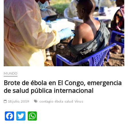
m
v
o
l
g
e
r
s
k
o
p
MUNDO
e
n
Brote de ébola en El Congo, emergencia
v
de salud pública internacional
o
l
18 julio, 2019
contagio
ébola
salud
Virus
g
e
F
T
W
r
ac
w
h
s