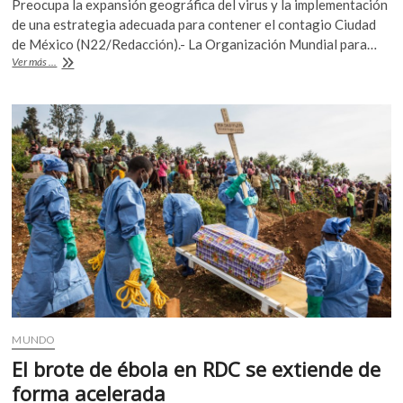
Preocupa la expansión geográfica del virus y la implementación
k
e
itt
at
de una estrategia adecuada para contener el contagio Ciudad
o
b
er
s
de México (N22/Redacción).- La Organización Mundial para…
p
Brote
Ver más ...
o
A
e
de
n
ébola
o
p
en
k
p
El
Congo,
emergencia
de
salud
pública
internacional
MUNDO
El brote de ébola en RDC se extiende de
forma acelerada