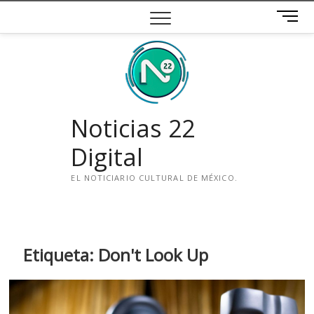
Saltar
B
al
o
contenido
t
ó
n
d
e
Noticias 22
m
e
Digital
n
ú
EL NOTICIARIO CULTURAL DE MÉXICO.
i
n
s
t
Etiqueta:
Don't Look Up
a
g
r
a