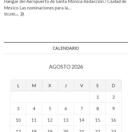
Hangar del Aeropuerto de Santa Mónica Redacción / Ciudad de
k
b
er
s
México Las nominaciones para la…
o
Nominados
Ver más ...
o
A
p
a
e
los
o
p
n
SAG
k
p
Awards
2022
CALENDARIO
AGOSTO 2026
L
M
X
J
V
S
D
1
2
3
4
5
6
7
8
9
10
11
12
13
14
15
16
17
18
19
20
21
22
23