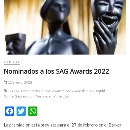
m
v
o
l
g
e
r
s
k
CINE Y TV
o
p
Nominados a los SAG Awards 2022
e
n
12 enero, 2022
v
CODA
Don't Look Up
SAG Awards
SAG Awards 2022
Squid
o
Game
Succession
The power of the dog
l
g
F
T
W
e
ac
w
h
r
La premiación está prevista para el 27 de febrero en el Barker
s
e
itt
at