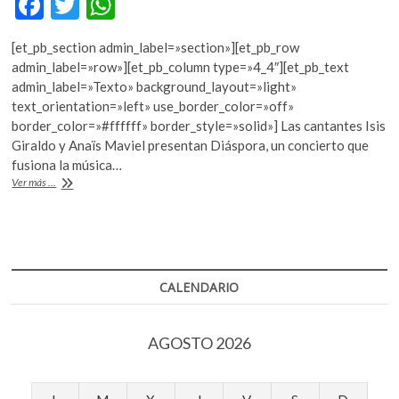
F
T
W
k
ac
w
h
o
[et_pb_section admin_label=»section»][et_pb_row
p
e
itt
at
admin_label=»row»][et_pb_column type=»4_4″][et_pb_text
e
b
er
s
admin_label=»Texto» background_layout=»light»
n
text_orientation=»left» use_border_color=»off»
o
A
border_color=»#ffffff» border_style=»solid»] Las cantantes Isis
o
p
Giraldo y Anaïs Maviel presentan Diáspora, un concierto que
fusiona la música…
k
p
El
Ver más ...
sonido
y
las
texturas
de
la
CALENDARIO
diáspora
africana
AGOSTO 2026