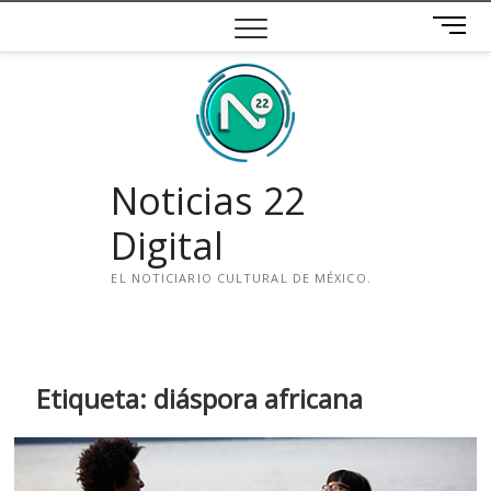
Saltar
B
al
o
contenido
t
ó
n
d
e
Noticias 22
m
e
Digital
n
ú
EL NOTICIARIO CULTURAL DE MÉXICO.
i
n
s
t
Etiqueta:
diáspora africana
a
g
r
a