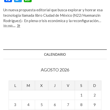
k
ac
w
h
o
Un nueva propuesta editorial que busca explorar y honrar esa
e
itt
at
p
tecnología llamada libro Ciudad de México (N22/Huemanzin
e
b
er
s
Rodríguez).- En plena crisis económica y la reconfiguración…
n
Minerva,
Ver más ...
o
A
explorar
todas
o
p
las
k
p
posibilidades
que
tiene
CALENDARIO
el
objeto
libro
AGOSTO 2026
L
M
X
J
V
S
D
1
2
3
4
5
6
7
8
9