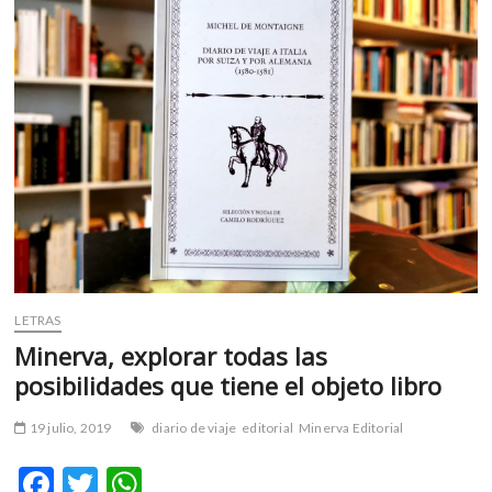
m
v
o
l
g
e
r
s
k
o
p
e
n
LETRAS
v
Minerva, explorar todas las
o
posibilidades que tiene el objeto libro
l
g
19 julio, 2019
diario de viaje
editorial
Minerva Editorial
e
r
F
T
W
s