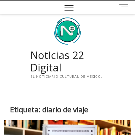
Saltar
B
al
o
contenido
t
ó
n
d
e
Noticias 22
m
e
Digital
n
ú
EL NOTICIARIO CULTURAL DE MÉXICO.
i
n
s
t
Etiqueta:
diario de viaje
a
g
r
a