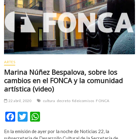
m
v
o
l
g
e
r
s
k
ARTES
o
Marina Núñez Bespalova, sobre los
p
cambios en el FONCA y la comunidad
e
artística (video)
n
v
o
22 abril, 2020
cultura
decreto
fideicomisos
FONCA
l
F
T
W
g
e
ac
w
h
r
En la emisión de ayer por la noche de Noticias 22, la
e
itt
at
s
subsecretaria de Desarrollo Cultural de la Secretaría de