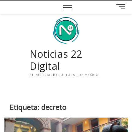
Saltar
B
al
o
contenido
t
ó
n
d
e
Noticias 22
m
e
Digital
n
ú
EL NOTICIARIO CULTURAL DE MÉXICO.
i
n
s
t
Etiqueta:
decreto
a
g
r
a