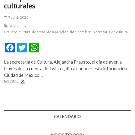
culturales
7 abril, 2020
Alejandra
Frausto
cultura
decreto
desaparición
fideicomisos
secretaría de cultura
F
T
W
ac
w
h
La secretaria de Cultura, Alejandra Frausto, el día de ayer, a
e
itt
at
través de su cuenta de Twitter, dio a conocer esta información
b
er
s
Ciudad de México…
Desaparecen
Ver más ...
o
A
siete
fideicomisos
o
p
culturales
k
p
CALENDARIO