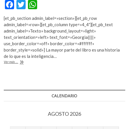
F
T
W
k
o
ac
w
h
p
[et_pb_section admin_label=»section»][et_pb_row
e
itt
at
e
admin_label=»row»][et_pb_column type=»4_4″][et_pb_text
n
b
er
s
admin_label=»Texto» background_layout=»light»
text_orientation=»left» text_font=»Georgia||||»
o
A
use_border_color=»off» border_color=»#ffffff»
o
p
border_style=»solid»] La mayor parte del libro es una historia
de lo que es la inteligencia…
k
p
David
Ver más ...
Adam
cuestiona
qué
es
la
inteligencia
CALENDARIO
AGOSTO 2026