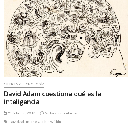
m
v
o
l
g
e
r
s
k
o
p
e
n
CIENCIA Y TECNOLOGÍA
v
David Adam cuestiona qué es la
o
inteligencia
l
g
21 febrero, 2018
No hay comentarios
e
r
David Adam
The Genius Within
s