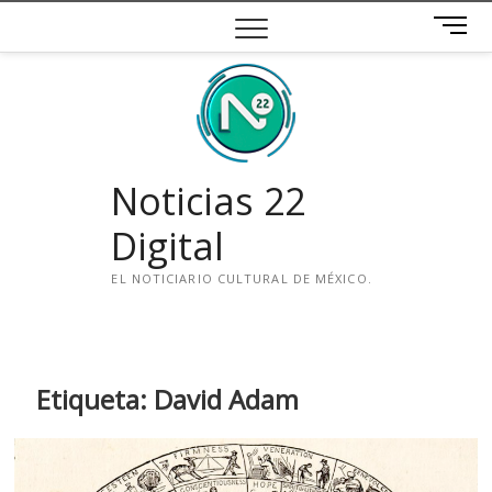
Saltar
B
al
o
contenido
t
ó
n
d
e
Noticias 22
m
e
Digital
n
ú
EL NOTICIARIO CULTURAL DE MÉXICO.
i
n
s
t
Etiqueta:
David Adam
a
g
r
a