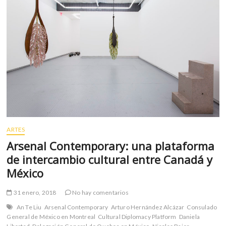
m
v
o
l
g
e
r
s
k
o
p
ARTES
e
n
Arsenal Contemporary: una plataforma
v
de intercambio cultural entre Canadá y
o
México
l
g
31 enero, 2018
No hay comentarios
e
An Te Liu
Arsenal Contemporary
Arturo Hernández Alcázar
Consulado
r
General de México en Montreal
Cultural Diplomacy Platform
Daniela
s