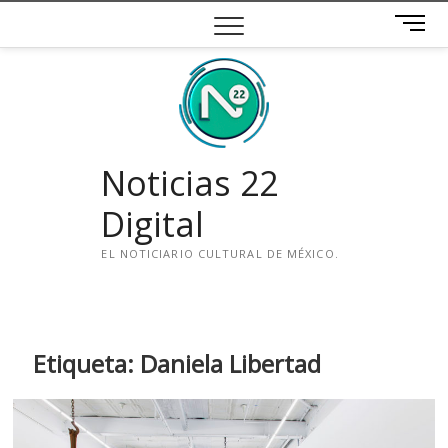
Saltar
B
al
o
contenido
t
ó
n
d
e
Noticias 22
m
e
Digital
n
ú
EL NOTICIARIO CULTURAL DE MÉXICO.
i
n
s
t
Etiqueta:
Daniela Libertad
a
g
r
a