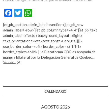
Libertad
Delegación General de Quebec en México
Nicolas Baier
k
o
F
T
W
p
ac
w
h
e
n
[et_pb_section admin_label=»section»][et_pb_row
e
itt
at
admin_label=»row»][et_pb_column type=»4_4″][et_pb_text
b
er
s
admin_label=»Texto» background_layout=»light»
text_orientation=»left» text_font=»Georgia||||»
o
A
use_border_color=»off» border_color=»#ffffff»
o
p
border_style=»solid»] La Plataforma CDP es apoyada de
manera bilateral por la Delegación General de Quebec…
k
p
Arsenal
Ver más ...
Contemporary:
una
plataforma
de
intercambio
cultural
CALENDARIO
entre
Canadá
y
AGOSTO 2026
México