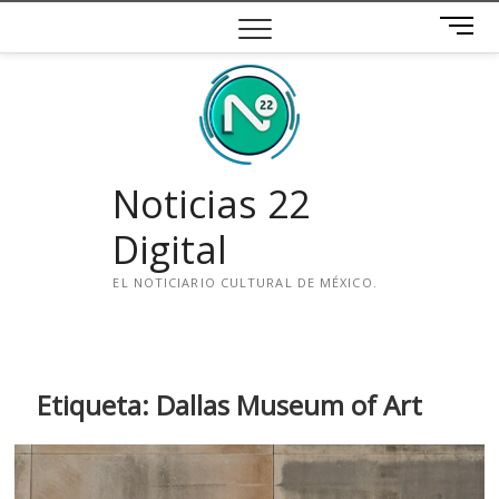
Saltar
B
al
o
contenido
t
ó
n
d
e
Noticias 22
m
e
Digital
n
ú
EL NOTICIARIO CULTURAL DE MÉXICO.
i
n
s
t
Etiqueta:
Dallas Museum of Art
a
g
r
a