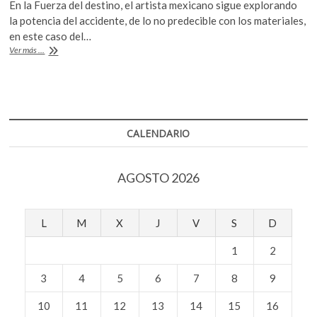
En la Fuerza del destino, el artista mexicano sigue explorando
k
e
itt
at
la potencia del accidente, de lo no predecible con los materiales,
o
b
er
s
en este caso del…
p
Bosco
Ver más ...
e
o
A
Sodi:
n
la
o
p
fuerza
k
p
del
accidente
CALENDARIO
AGOSTO 2026
L
M
X
J
V
S
D
1
2
3
4
5
6
7
8
9
10
11
12
13
14
15
16