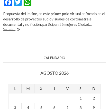
F
T
W
k
ac
w
h
o
p
Propuesta del Imcine, en este primer polo virtual enfocado en el
e
itt
at
e
desarrollo de proyectos audiovisuales de cortometraje
b
er
s
n
documental y no ficción, participan 25 mujeres Ciudad…
Un
Ver más ...
o
A
espacio
de
o
p
capacitación
k
p
cinematográfica
sólo
para
CALENDARIO
mujeres
AGOSTO 2026
L
M
X
J
V
S
D
1
2
3
4
5
6
7
8
9