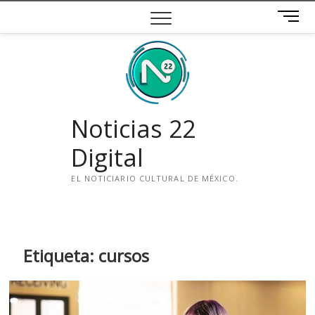
Saltar
B
al
o
contenido
t
ó
n
d
e
Noticias 22
m
e
Digital
n
ú
EL NOTICIARIO CULTURAL DE MÉXICO.
i
n
s
t
Etiqueta:
cursos
a
g
r
a