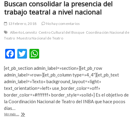
Buscan consolidar la presencia del
k
o
trabajo teatral a nivel nacional
p
e
13 febrero, 2018
No hay comentarios
n
Alberto Lomnitz
Centro Cultural del Bosque
Coordinación Nacional de
Teatro
Muestra Nacional de Teatro
F
T
W
ac
w
h
[et_pb_section admin_label=»section»][et_pb_row
e
itt
at
admin_label=»row»][et_pb_column type=»4_4″][et_pb_text
b
er
s
admin_label=»Texto» background_layout=»light»
text_orientation=»left» use_border_color=»off»
o
A
border_color=»#ffffff» border_style=»solid»] Es el objetivo de
o
p
la Coordinación Nacional de Teatro del INBA que hace pocos
días…
k
p
Buscan
Ver más ...
consolidar
la
presencia
del