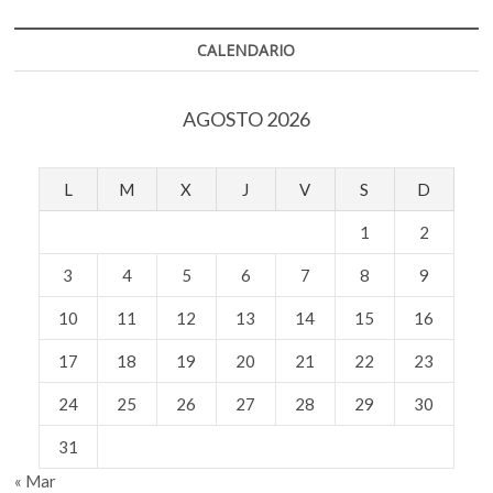
trabajo
teatral
CALENDARIO
a
nivel
nacional
AGOSTO 2026
L
M
X
J
V
S
D
1
2
3
4
5
6
7
8
9
10
11
12
13
14
15
16
17
18
19
20
21
22
23
24
25
26
27
28
29
30
31
« Mar