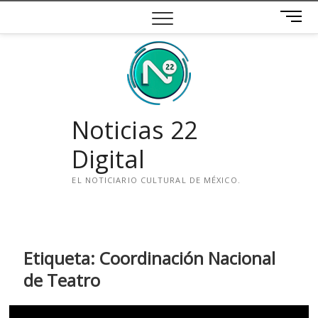
Saltar
B
al
o
contenido
t
ó
n
d
e
Noticias 22
m
e
Digital
n
ú
EL NOTICIARIO CULTURAL DE MÉXICO.
i
n
s
t
Etiqueta:
Coordinación Nacional
a
de Teatro
g
r
a