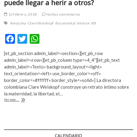
puede llegar a herir a otros?
k
o
12 febrero, 2018
No hay comentarios
p
e
Amazona
Clare Weiskopf
documental
Interior XIII
n
F
T
W
ac
w
h
[et_pb_section admin_label=»section»][et_pb_row
e
itt
at
admin_label=»row»][et_pb_column type=»4_4″][et_pb_text
b
er
s
admin_label=»Texto» background_layout=»light»
text_orientation=»left» use_border_color=»off»
o
A
border_color=»#ffffff» border_style=»solid»] La directora
o
p
colombiana Clare Weiskopf construye un retrato íntimo sobre
la maternidad, la libertad, el…
k
p
«Amazona»,
Ver más ...
¿ejercer
nuestra
libertad
puede
llegar
a
CALENDARIO