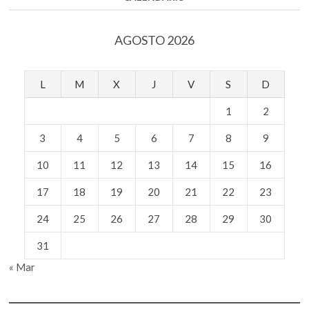
herir
a
otros?
AGOSTO 2026
L
M
X
J
V
S
D
1
2
3
4
5
6
7
8
9
10
11
12
13
14
15
16
17
18
19
20
21
22
23
24
25
26
27
28
29
30
31
« Mar