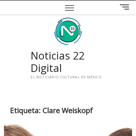
Saltar
B
al
o
contenido
t
ó
n
d
e
Noticias 22
m
e
Digital
n
ú
EL NOTICIARIO CULTURAL DE MÉXICO.
i
n
s
t
Etiqueta:
Clare Weiskopf
a
g
r
a