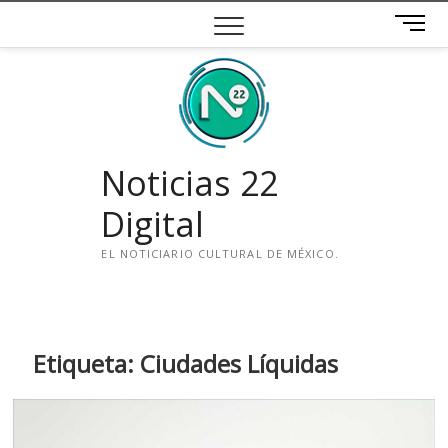
Saltar
B
al
o
contenido
t
ó
n
d
e
Noticias 22
m
e
Digital
n
ú
EL NOTICIARIO CULTURAL DE MÉXICO.
i
n
s
t
Etiqueta:
Ciudades Líquidas
a
g
r
a