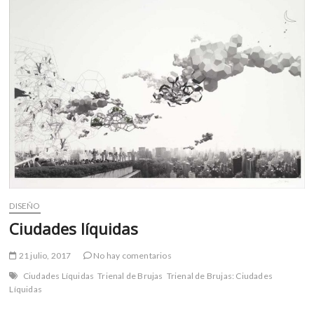
m
v
o
l
g
e
r
s
k
o
p
e
n
DISEÑO
v
Ciudades líquidas
o
l
21 julio, 2017
No hay comentarios
g
e
Ciudades Líquidas
Trienal de Brujas
Trienal de Brujas: Ciudades
r
Líquidas
s