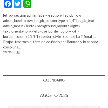
F
T
W
k
o
ac
w
h
p
[et_pb_section admin_label=»section»][et_pb_row
e
itt
at
e
admin_label=»row»][et_pb_column type=»4_4″][et_pb_text
n
b
er
s
admin_label=»Texto» background_layout=»light»
text_orientation=»left» use_border_color=»off»
o
A
border_color=»#ffffff» border_style=»solid»] La Trienal de
o
p
Brujas trastoca el término acuñado por Bauman y lo aborda
como una…
k
p
Ciudades
Ver más ...
líquidas
CALENDARIO
AGOSTO 2026