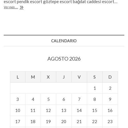
b
er
s
escort pendik escort göztepe escort bağdat caddesi escort…
k
Egipto
Ver más ...
o
o
A
anuncia
p
el
o
p
e
hallazgo
k
p
n
de
una
ciudad
CALENDARIO
faraónica
perdida
en
AGOSTO 2026
el
desierto
L
M
X
J
V
S
D
1
2
3
4
5
6
7
8
9
10
11
12
13
14
15
16
17
18
19
20
21
22
23