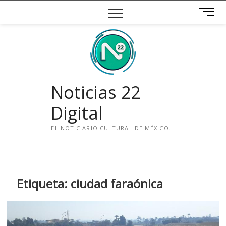
Saltar
B
al
o
contenido
t
ó
n
d
e
Noticias 22
m
e
Digital
n
ú
EL NOTICIARIO CULTURAL DE MÉXICO.
i
n
s
t
Etiqueta:
ciudad faraónica
a
g
r
a