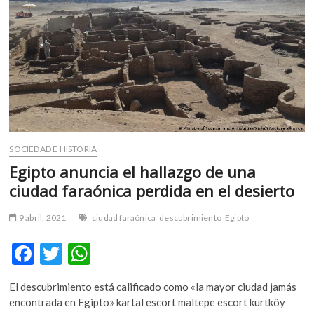
m
v
o
l
g
e
r
s
k
SOCIEDAD E HISTORIA
o
p
Egipto anuncia el hallazgo de una
e
ciudad faraónica perdida en el desierto
n
v
9 abril, 2021
ciudad faraónica
descubrimiento
Egipto
o
l
F
T
W
g
ac
w
h
e
El descubrimiento está calificado como «la mayor ciudad jamás
r
e
itt
at
encontrada en Egipto» kartal escort maltepe escort kurtköy
s