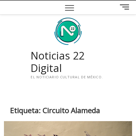
Saltar
B
al
o
contenido
t
ó
n
d
e
Noticias 22
m
e
Digital
n
ú
EL NOTICIARIO CULTURAL DE MÉXICO.
i
n
s
t
Etiqueta:
Circuito Alameda
a
g
r
a