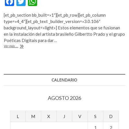
F
T
W
k
ac
w
h
o
[et_pb_section bb_built=»1″][et_pb_row][et_pb_column
p
e
itt
at
type=»4_4″][et_pb_text _builder_version=»3.0.106″
e
b
er
s
background_layout=»light»] Estos elementos que se fusionan
n
en la instalación del artista brasileño Gilbertto Prado y el grupo
o
A
Poéticas Digitais para dar…
o
p
«Circuito
Ver más ...
Alameda»:
k
p
pasado,
presente,
arte
y
tecnología
CALENDARIO
AGOSTO 2026
L
M
X
J
V
S
D
1
2