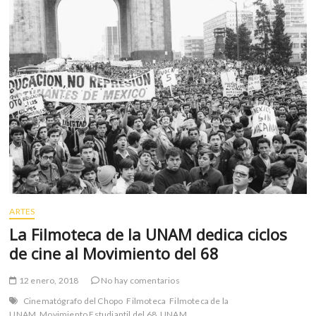
m
v
o
l
g
e
r
s
k
o
p
e
n
ARTES
v
o
La Filmoteca de la UNAM dedica ciclos
l
de cine al Movimiento del 68
g
e
12 enero, 2018
No hay comentarios
r
Cinematógrafo del Chopo
Filmoteca
Filmoteca de la
s
UNAM
Movimiento Estudiantil del 68
UNAM