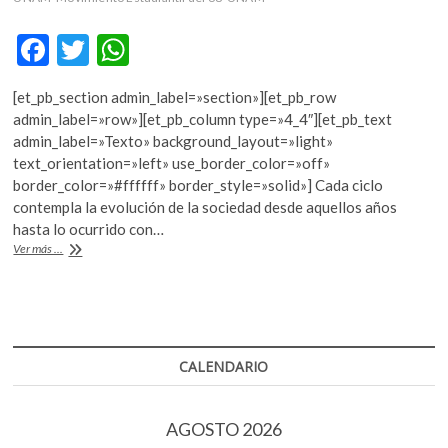
k
o
F
T
W
p
ac
w
h
e
[et_pb_section admin_label=»section»][et_pb_row
n
e
itt
at
admin_label=»row»][et_pb_column type=»4_4″][et_pb_text
b
er
s
admin_label=»Texto» background_layout=»light»
text_orientation=»left» use_border_color=»off»
o
A
border_color=»#ffffff» border_style=»solid»] Cada ciclo
o
p
contempla la evolución de la sociedad desde aquellos años
hasta lo ocurrido con…
k
p
La
Ver más ...
Filmoteca
de
la
UNAM
dedica
ciclos
CALENDARIO
de
cine
al
AGOSTO 2026
Movimiento
del