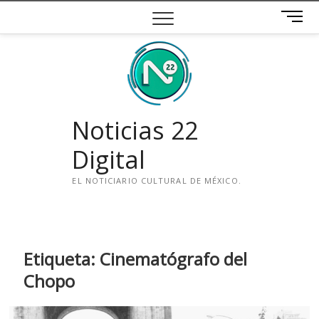
Saltar
B
al
o
contenido
t
ó
n
d
e
Noticias 22
m
e
Digital
n
ú
EL NOTICIARIO CULTURAL DE MÉXICO.
i
n
s
t
Etiqueta:
Cinematógrafo del
a
Chopo
g
r
a