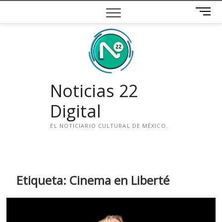
Saltar
B
al
o
contenido
t
ó
n
d
e
Noticias 22
m
e
Digital
n
ú
EL NOTICIARIO CULTURAL DE MÉXICO.
i
n
s
t
Etiqueta:
Cinema en Liberté
a
g
r
a