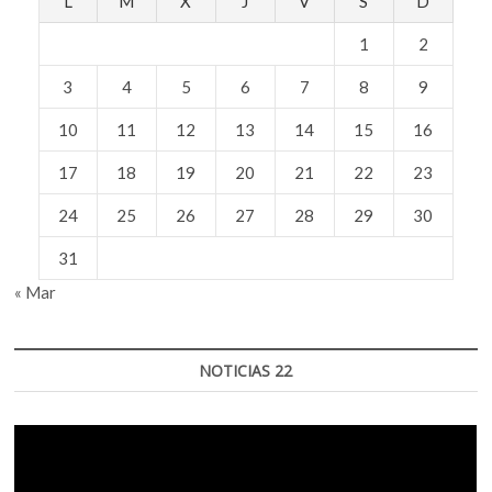
L
M
X
J
V
S
D
Monterrey
1
2
3
4
5
6
7
8
9
10
11
12
13
14
15
16
17
18
19
20
21
22
23
24
25
26
27
28
29
30
31
« Mar
NOTICIAS 22