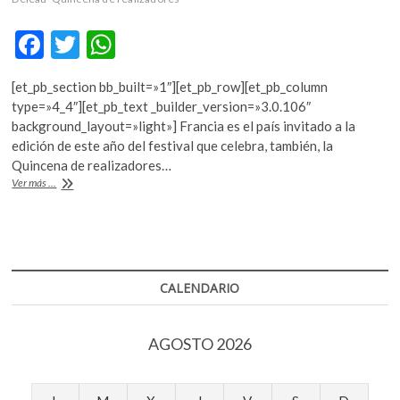
k
o
F
T
W
p
ac
w
h
e
n
[et_pb_section bb_built=»1″][et_pb_row][et_pb_column
e
itt
at
type=»4_4″][et_pb_text _builder_version=»3.0.106″
b
er
s
background_layout=»light»] Francia es el país invitado a la
edición de este año del festival que celebra, también, la
o
A
Quincena de realizadores…
o
p
Homenajes
Ver más ...
a
k
p
Claire
Denis
y
Pierre-
Henri
CALENDARIO
Deleau,
en
el
AGOSTO 2026
Festival
de
Cine
de