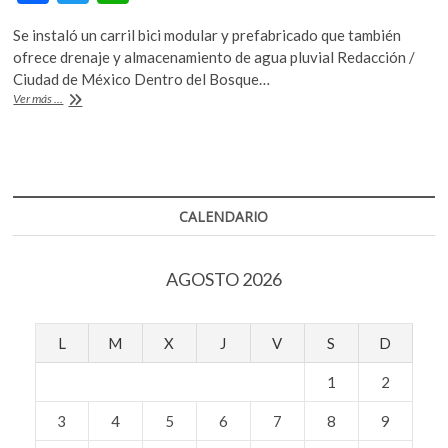
ac
w
h
k
o
Se instaló un carril bici modular y prefabricado que también
e
itt
at
p
ofrece drenaje y almacenamiento de agua pluvial Redacción /
b
er
s
e
Ciudad de México Dentro del Bosque…
n
Ciclovía
Ver más ...
o
A
hecha
de
o
p
plástico
k
p
reciclado,
en
la
CALENDARIO
Ciudad
México
AGOSTO 2026
L
M
X
J
V
S
D
1
2
3
4
5
6
7
8
9