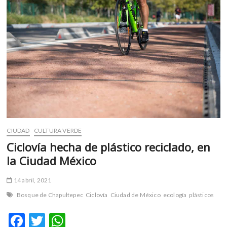
m
v
o
l
g
e
r
s
k
o
p
CIUDAD
CULTURA VERDE
e
n
Ciclovía hecha de plástico reciclado, en
v
la Ciudad México
o
l
14 abril, 2021
g
Bosque de Chapultepec
Ciclovía
Ciudad de México
ecología
plásticos
e
r
F
T
W
s