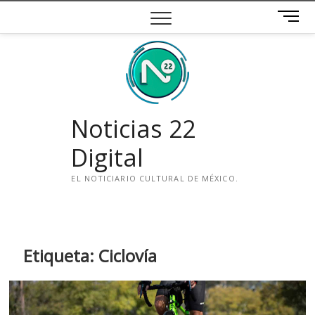
Saltar
B
al
o
contenido
t
ó
n
d
e
Noticias 22
m
e
Digital
n
ú
EL NOTICIARIO CULTURAL DE MÉXICO.
i
n
s
t
Etiqueta:
Ciclovía
a
g
r
a