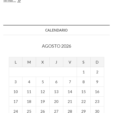
El
Ver más ...
o
A
k
archivo
o
de
o
p
p
Chaplin,
k
p
en
e
línea
n
CALENDARIO
AGOSTO 2026
L
M
X
J
V
S
D
1
2
3
4
5
6
7
8
9
10
11
12
13
14
15
16
17
18
19
20
21
22
23
24
25
26
27
28
29
30