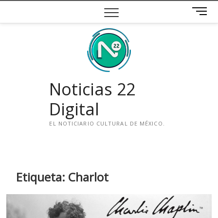
Saltar
B
al
o
contenido
t
ó
n
d
e
Noticias 22
m
e
Digital
n
ú
EL NOTICIARIO CULTURAL DE MÉXICO.
i
n
s
t
Etiqueta:
Charlot
a
g
r
a