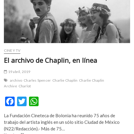
m
v
o
l
g
e
r
CINE Y TV
s
k
El archivo de Chaplin, en línea
o
p
19 abril, 2019
e
archivo
Charles Spencer
Charlie Chaplin
Charlie Chaplin
n
Archive
Charlot
v
o
F
T
W
l
ac
w
h
g
La Fundación Cineteca de Bolonia ha reunido 75 años de
e
e
itt
at
trabajo del artista inglés en un sólo sitio Ciudad de México
r
b
er
s
(N22/Redacción).- Más de 75…
s