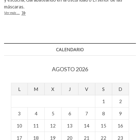
k
b
er
s
máscaras.
o
Murió
Ver más ...
o
A
p
el
e
poeta
o
p
Charles
n
k
p
Simic
CALENDARIO
AGOSTO 2026
L
M
X
J
V
S
D
1
2
3
4
5
6
7
8
9
10
11
12
13
14
15
16
17
18
19
20
21
22
23