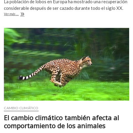
La población de lobos en Europa ha mostrado una recuperación
k
e
itt
at
considerable después de ser cazado durante todo el siglo XX.
o
b
er
s
Europa
Ver más ...
p
relaja
o
A
e
medidas
n
de
o
p
protección
al
k
p
lobo
CAMBIO CLIMÁTICO
El cambio climático también afecta al
comportamiento de los animales