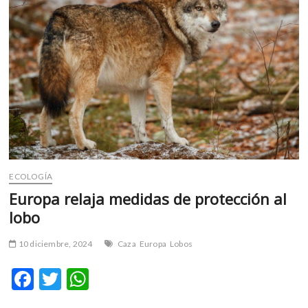
m
v
o
l
g
e
r
s
k
o
p
ECOLOGÍA
e
n
Europa relaja medidas de protección al
v
lobo
o
l
10 diciembre, 2024
Caza
Europa
Lobos
g
e
F
T
W
r
ac
w
h
s