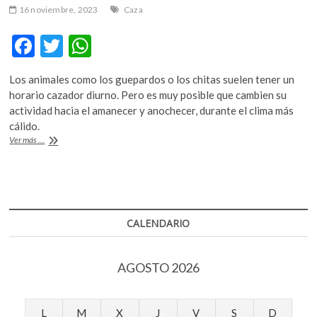
16 noviembre, 2023
Caza
F
T
W
ac
w
h
Los animales como los guepardos o los chitas suelen tener un
e
itt
at
horario cazador diurno. Pero es muy posible que cambien su
b
er
s
actividad hacia el amanecer y anochecer, durante el clima más
cálido.
o
A
El
Ver más ...
o
p
cambio
climático
k
p
también
afecta
al
comportamiento
CALENDARIO
de
los
animales
AGOSTO 2026
L
M
X
J
V
S
D