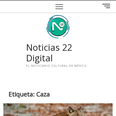
Saltar
B
al
o
contenido
t
ó
n
d
e
Noticias 22
m
e
Digital
n
ú
EL NOTICIARIO CULTURAL DE MÉXICO.
i
n
s
t
Etiqueta:
Caza
a
g
r
a