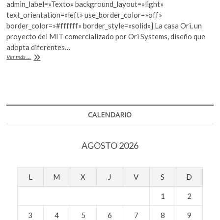
b
er
s
admin_label=»Texto» background_layout=»light»
k
text_orientation=»left» use_border_color=»off»
o
o
A
border_color=»#ffffff» border_style=»solid»] La casa Ori, un
p
o
p
proyecto del MIT comercializado por Ori Systems, diseño que
e
adopta diferentes…
n
k
p
Casa
Ver más ...
robotizada
CALENDARIO
AGOSTO 2026
L
M
X
J
V
S
D
1
2
3
4
5
6
7
8
9