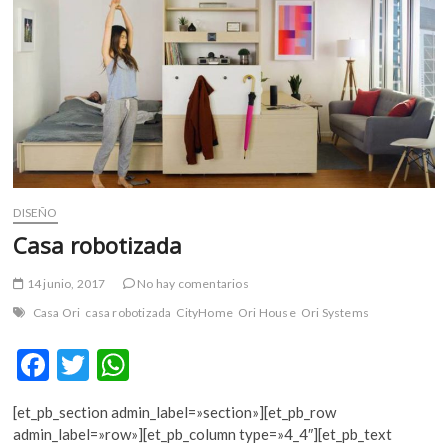
m
v
o
l
g
e
r
s
k
DISEÑO
o
p
Casa robotizada
e
n
14 junio, 2017
No hay comentarios
v
Casa Ori
casa robotizada
CityHome
Ori House
Ori Systems
o
l
F
T
W
g
ac
w
h
e
[et_pb_section admin_label=»section»][et_pb_row
r
e
itt
at
admin_label=»row»][et_pb_column type=»4_4″][et_pb_text
s