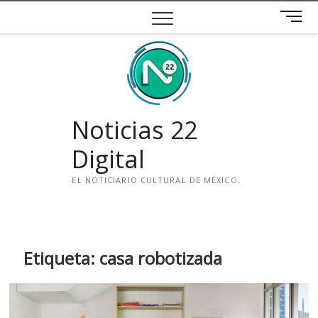
Saltar
B
al
o
contenido
t
ó
n
d
e
Noticias 22
m
e
Digital
n
ú
EL NOTICIARIO CULTURAL DE MÉXICO.
i
n
s
t
Etiqueta:
casa robotizada
a
g
r
a