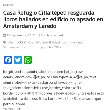
LETRAS
Casa Refugio Citlaltépetl resguarda
libros hallados en edificio colapsado en
Ámsterdam y Laredo
24 septiembre, 2017
No hay comentarios
#SismoCDMX
Casa Refugio Citlaltépetl
Lorna Martínez
Skossowska
Sismo 19 de septiembre 2017
F
T
W
ac
w
h
[et_pb_section admin_label=»section»][et_pb_row
e
itt
at
admin_label=»row»][et_pb_column type=»4_4″][et_pb_text
b
er
s
admin_label=»Texto» background_layout=»light»
text_orientation=»left» use_border_color=»off»
o
A
border_color=»#ffffff» border_style=»solid»] Entre éstos está
o
p
la biblioteca de la escritora Lorna Martínez Skossowska, que
perdió la vida…
k
p
Casa
Ver más ...