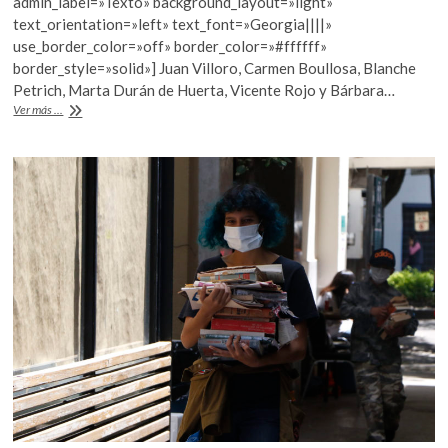
b
er
s
admin_label=»Texto» background_layout=»light»
k
text_orientation=»left» text_font=»Georgia||||»
o
A
o
use_border_color=»off» border_color=»#ffffff»
p
o
p
border_style=»solid»] Juan Villoro, Carmen Boullosa, Blanche
e
Petrich, Marta Durán de Huerta, Vicente Rojo y Bárbara…
k
p
n
La
Ver más ...
Casa
Refugio
Citlaltépetl
instaura
Consejo
Consultivo
Ciudadano