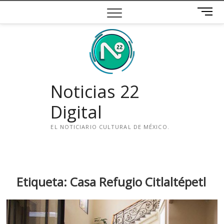
Saltar
B
al
o
contenido
t
ó
n
d
e
Noticias 22
m
e
Digital
n
ú
EL NOTICIARIO CULTURAL DE MÉXICO.
i
n
s
t
Etiqueta:
Casa Refugio Citlaltépetl
a
g
r
a