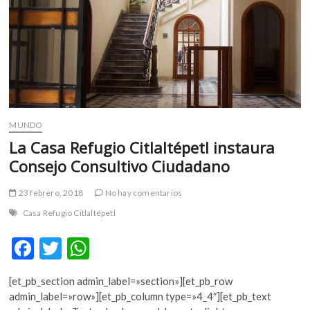
m
v
o
l
g
e
r
s
MUNDO
k
La Casa Refugio Citlaltépetl instaura
o
Consejo Consultivo Ciudadano
p
e
23 febrero, 2018
No hay comentarios
n
v
Casa Refugio Citlaltépetl
o
l
F
T
W
g
ac
w
h
e
[et_pb_section admin_label=»section»][et_pb_row
e
itt
at
r
admin_label=»row»][et_pb_column type=»4_4″][et_pb_text
s