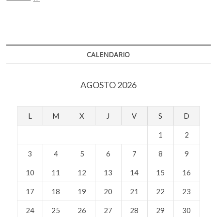
Refugio
Citlaltépetl
resguarda
libros
hallados
en
CALENDARIO
edificio
colapsado
en
AGOSTO 2026
Ámsterdam
y
Laredo
L
M
X
J
V
S
D
1
2
3
4
5
6
7
8
9
10
11
12
13
14
15
16
17
18
19
20
21
22
23
24
25
26
27
28
29
30