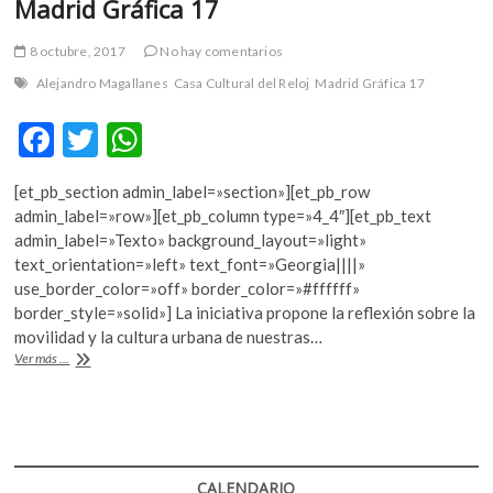
Madrid Gráfica 17
k
o
8 octubre, 2017
No hay comentarios
p
e
Alejandro Magallanes
Casa Cultural del Reloj
Madrid Gráfica 17
n
F
T
W
ac
w
h
[et_pb_section admin_label=»section»][et_pb_row
e
itt
at
admin_label=»row»][et_pb_column type=»4_4″][et_pb_text
b
er
s
admin_label=»Texto» background_layout=»light»
text_orientation=»left» text_font=»Georgia||||»
o
A
use_border_color=»off» border_color=»#ffffff»
o
p
border_style=»solid»] La iniciativa propone la reflexión sobre la
movilidad y la cultura urbana de nuestras…
k
p
Alejandro
Ver más ...
Magallanes,
partícipe
de
Madrid
Gráfica
17
CALENDARIO