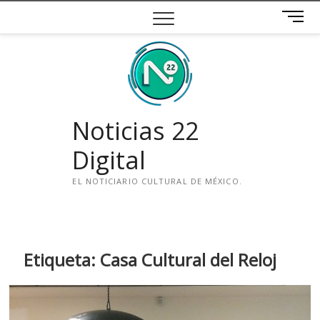
Saltar
B
al
o
contenido
t
ó
n
d
e
Noticias 22
m
e
Digital
n
ú
EL NOTICIARIO CULTURAL DE MÉXICO.
i
n
s
t
Etiqueta:
Casa Cultural del Reloj
a
g
r
a