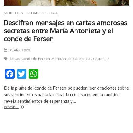
MUNDO
SOCIEDAD E HISTORIA
Descifran mensajes en cartas amorosas
secretas entre María Antonieta y el
conde de Fersen
10 julio, 2020
cartas
Conde de Fersen
María Antonieta
noticias culturales
F
T
W
ac
w
h
De la pluma del conde de Fersen, se pueden leer oraciones sobre
e
itt
at
sus sentimientos hacia la reina; la correspondencia también
b
er
s
revela sentimientos de esperanza y…
Descifran
Ver más ...
o
A
mensajes
en
o
p
cartas
k
p
amorosas