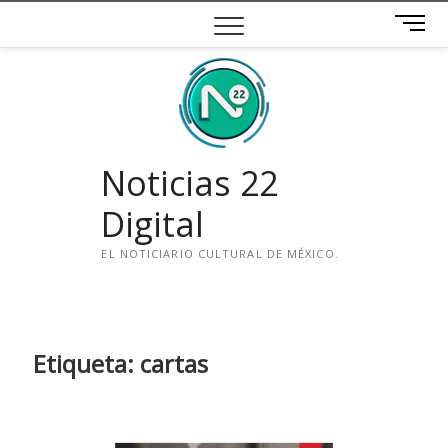
Saltar
B
al
o
contenido
t
ó
n
d
e
Noticias 22
m
e
Digital
n
ú
EL NOTICIARIO CULTURAL DE MÉXICO.
i
n
s
t
Etiqueta:
cartas
a
g
r
a