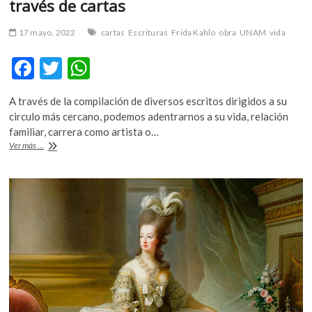
través de cartas
k
o
17 mayo, 2022
cartas
Escrituras
Frida Kahlo
obra
UNAM
vida
p
e
F
T
W
n
ac
w
h
A través de la compilación de diversos escritos dirigidos a su
e
itt
at
circulo más cercano, podemos adentrarnos a su vida, relación
b
er
s
familiar, carrera como artista o…
‘Escrituras’,
Ver más ...
o
A
la
vida
o
p
de
k
p
Frida
Kahlo
a
través
de
cartas