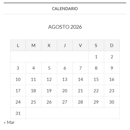
secretas
entre
CALENDARIO
María
Antonieta
y
AGOSTO 2026
el
conde
de
Fersen
L
M
X
J
V
S
D
1
2
3
4
5
6
7
8
9
10
11
12
13
14
15
16
17
18
19
20
21
22
23
24
25
26
27
28
29
30
31
« Mar