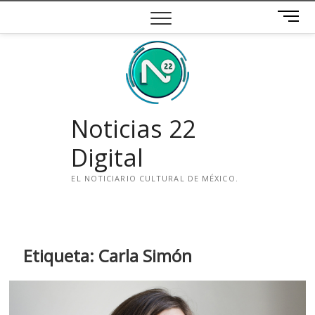
Saltar
B
al
o
contenido
t
ó
n
d
e
Noticias 22
m
e
Digital
n
ú
EL NOTICIARIO CULTURAL DE MÉXICO.
i
n
s
t
Etiqueta:
Carla Simón
a
g
r
a