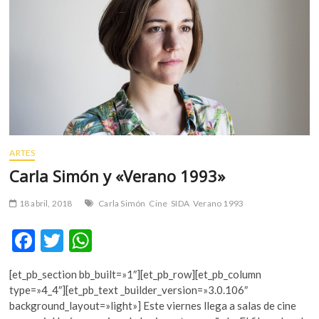
m
v
o
l
g
e
r
s
k
o
ARTES
p
Carla Simón y «Verano 1993»
e
n
18 abril, 2018
Carla Simón
Cine
SIDA
Verano 1993
v
o
F
T
W
l
ac
w
h
g
[et_pb_section bb_built=»1″][et_pb_row][et_pb_column
e
itt
at
e
type=»4_4″][et_pb_text _builder_version=»3.0.106″
r
b
er
s
background_layout=»light»] Este viernes llega a salas de cine
s