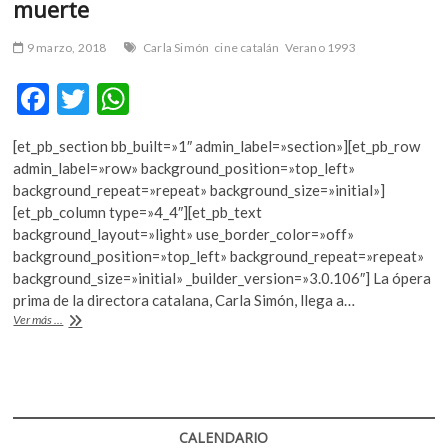
muerte
9 marzo, 2018
Carla Simón
cine catalán
Verano 1993
F
T
W
ac
w
h
[et_pb_section bb_built=»1″ admin_label=»section»][et_pb_row
e
itt
at
admin_label=»row» background_position=»top_left»
b
er
s
background_repeat=»repeat» background_size=»initial»]
[et_pb_column type=»4_4″][et_pb_text
o
A
background_layout=»light» use_border_color=»off»
o
p
background_position=»top_left» background_repeat=»repeat»
background_size=»initial» _builder_version=»3.0.106″] La ópera
k
p
prima de la directora catalana, Carla Simón, llega a…
“Verano
Ver más ...
1993”,
los
niños
frente
a
la
CALENDARIO
muerte