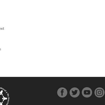
ext
e