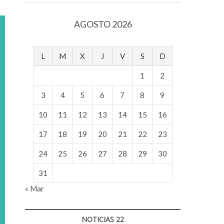
v
o
AGOSTO 2026
l
g
e
L
M
X
J
V
S
D
r
s
1
2
k
o
3
4
5
6
7
8
9
p
10
11
12
13
14
15
16
e
n
17
18
19
20
21
22
23
v
o
24
25
26
27
28
29
30
l
g
31
e
« Mar
r
s
k
NOTICIAS 22