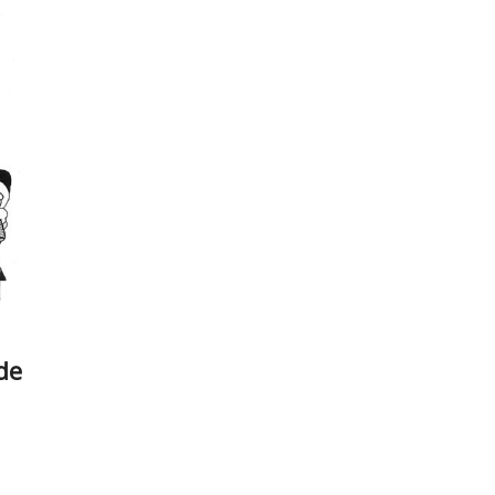
El
Fisgón
de