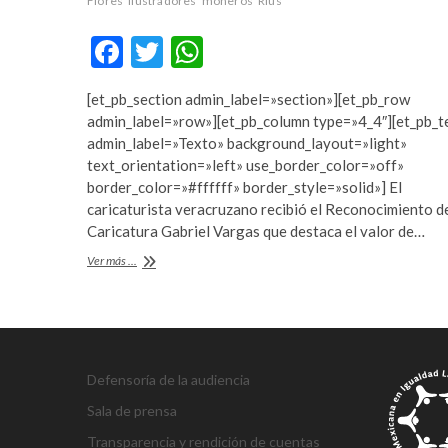
c
e
Flores
ilustradores
moneros
Rius
o
t
F
T
W
r
o
t
f
ac
w
h
b
a
[et_pb_section admin_label=»section»][et_pb_row
e
itt
at
e
n
admin_label=»row»][et_pb_column type=»4_4″][et_pb_t
y
s
b
er
s
admin_label=»Texto» background_layout=»light»
l
i
text_orientation=»left» use_border_color=»off»
o
A
i
f
border_color=»#ffffff» border_style=»solid»] El
k
b
o
p
caricaturista veracruzano recibió el Reconocimiento d
d
e
Caricatura Gabriel Vargas que destaca el valor de…
k
p
ü
t
Helio
Ver más ...
z
n
Flores:
ü
o
“La
e
r
caricatura
s
a
no
puede
c
b
existir
o
a
Defensoría de la audiencia
si
r
h
no
Sala de prensa
t
i
lleva
e
s
crítica”
Transparencia y rendición de cuentas