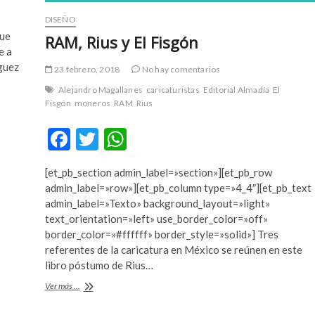
DISEÑO
que
RAM, Rius y El Fisgón
e a
guez
23 febrero, 2018
No hay comentarios
Alejandro Magallanes
caricaturistas
Editorial Almadía
El
Fisgón
moneros
RAM
Rius
F
T
W
ac
w
h
[et_pb_section admin_label=»section»][et_pb_row
e
itt
at
admin_label=»row»][et_pb_column type=»4_4″][et_pb_text
b
er
s
admin_label=»Texto» background_layout=»light»
text_orientation=»left» use_border_color=»off»
o
A
border_color=»#ffffff» border_style=»solid»] Tres
o
p
referentes de la caricatura en México se reúnen en este
libro póstumo de Rius…
k
p
RAM,
Ver más ...
Rius
y