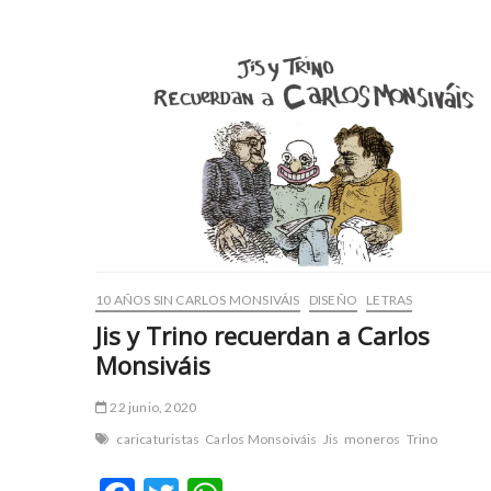
y
t
u
a
r
r
t
z
e
b
s
e
c
t
o
b
r
a
t
y
a
s
v
p
c
i
10 AÑOS SIN CARLOS MONSIVÁIS
DISEÑO
LETRAS
ı
n
Jis y Trino recuerdan a Carlos
l
r
Monsiváis
a
ü
r
y
22 junio, 2020
e
a
s
b
caricaturistas
Carlos Monsoiváis
Jis
moneros
Trino
c
e
o
t