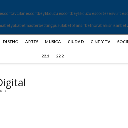
 escort
avcılar escort
beylikdüzü escort
beylikdüzü escort
esenyurt es
mabet
yakabet
masterbetting
pusulabet
ofansifbet
norabahis
nisanbet
DISEÑO
ARTES
MÚSICA
CIUDAD
CINE Y TV
SOCI
22.1
22.2
igital
ICO.