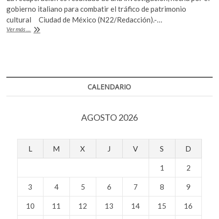
e
itt
at
k
gobierno italiano para combatir el tráfico de patrimonio
o
b
er
s
cultural Ciudad de México (N22/Redacción).-…
p
México
Ver más ...
o
A
e
recupera
596
n
o
p
exvotos
k
p
sustraídos
ilegalmente
CALENDARIO
AGOSTO 2026
L
M
X
J
V
S
D
1
2
3
4
5
6
7
8
9
10
11
12
13
14
15
16