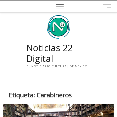
Saltar
B
al
o
contenido
t
ó
n
d
e
Noticias 22
m
e
Digital
n
ú
EL NOTICIARIO CULTURAL DE MÉXICO.
i
n
s
t
Etiqueta:
Carabineros
a
g
r
a