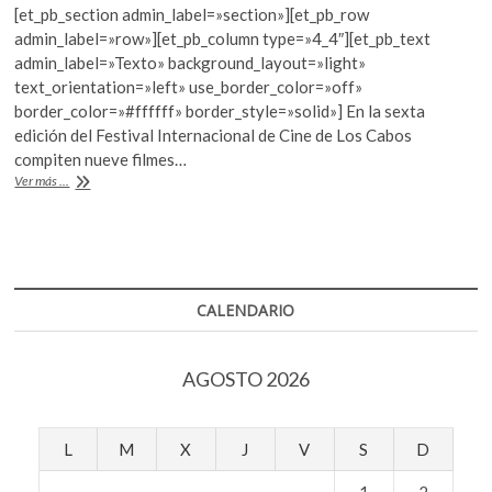
k
[et_pb_section admin_label=»section»][et_pb_row
e
itt
at
o
admin_label=»row»][et_pb_column type=»4_4″][et_pb_text
b
er
s
p
admin_label=»Texto» background_layout=»light»
e
text_orientation=»left» use_border_color=»off»
o
A
n
border_color=»#ffffff» border_style=»solid»] En la sexta
o
p
edición del Festival Internacional de Cine de Los Cabos
compiten nueve filmes…
k
p
El
Ver más ...
FIC
Los
Cabos
revela
su
selección
CALENDARIO
oficial
AGOSTO 2026
L
M
X
J
V
S
D