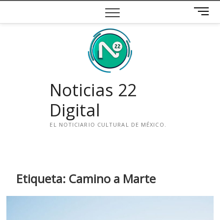
Saltar
B
al
o
contenido
t
ó
n
d
e
Noticias 22
m
e
Digital
n
ú
EL NOTICIARIO CULTURAL DE MÉXICO.
i
n
s
t
Etiqueta:
Camino a Marte
a
g
r
a