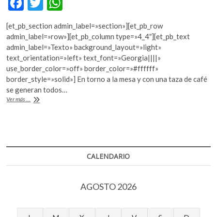
F
T
W
k
ac
w
h
o
[et_pb_section admin_label=»section»][et_pb_row
p
e
itt
at
admin_label=»row»][et_pb_column type=»4_4″][et_pb_text
e
b
er
s
admin_label=»Texto» background_layout=»light»
n
text_orientation=»left» text_font=»Georgia||||»
o
A
use_border_color=»off» border_color=»#ffffff»
o
p
border_style=»solid»] En torno a la mesa y con una taza de café
se generan todos…
k
p
«Café
Ver más ...
(Cantos
de
humo)»o
los
principios
de
CALENDARIO
una
familia
AGOSTO 2026