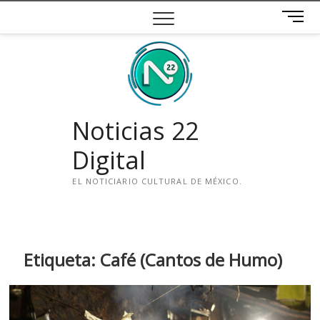
Saltar
B
al
o
contenido
t
ó
n
d
e
Noticias 22
m
e
Digital
n
ú
EL NOTICIARIO CULTURAL DE MÉXICO.
i
n
s
t
Etiqueta:
Café (Cantos de Humo)
a
g
r
a