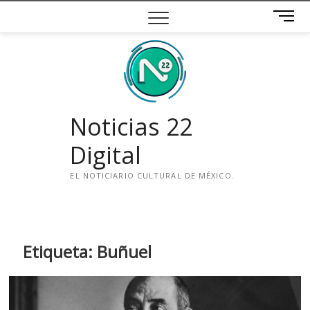
Saltar
B
al
o
contenido
t
ó
n
d
e
Noticias 22
m
e
Digital
n
ú
EL NOTICIARIO CULTURAL DE MÉXICO.
i
n
s
t
Etiqueta:
Buñuel
a
g
r
a