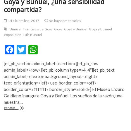
Goya y Buñuel, ¿una sensibilidad
compartida?
14 diciembre, 2017
No hay comentarios
Buñuel
Francisco de Goya
Goya
Goya y Buñuel
Goya y Buñuel
exposición
Luis Buñuel
F
T
W
ac
w
h
[et_pb_section admin_label=»section»][et_pb_row
e
itt
at
admin_label=»row»][et_pb_column type=»4_4″][et_pb_text
b
er
s
admin_label=»Texto» background_layout=»light»
text_orientation=»left» use_border_color=»off»
o
A
border_color=»#ffffff» border_style=»solid»] El Museo Lázaro
o
p
Galdiano inaugura Goya y Buñuel. Los sueños de la razón, una
muestra…
k
p
Goya
Ver más ...
y
Buñuel,
¿una
sensibilidad