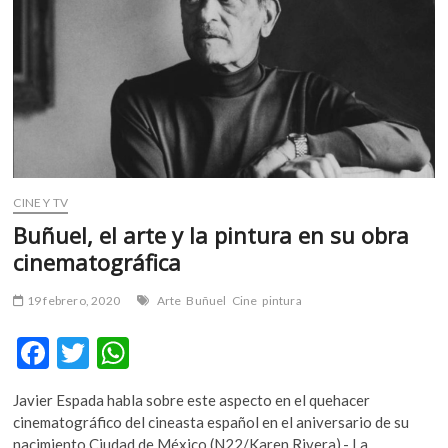
m
v
o
l
g
e
r
s
k
CINE Y TV
o
Buñuel, el arte y la pintura en su obra
p
cinematográfica
e
n
19 febrero, 2020
Arte
Buñuel
Cine
pintura
v
o
F
T
W
l
g
ac
w
h
e
Javier Espada habla sobre este aspecto en el quehacer
e
itt
at
r
cinematográfico del cineasta español en el aniversario de su
s
nacimiento Ciudad de México (N22/Karen Rivera).- La…