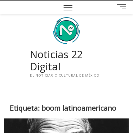
Saltar
B
al
o
contenido
t
ó
n
d
e
Noticias 22
m
e
Digital
n
ú
EL NOTICIARIO CULTURAL DE MÉXICO.
i
n
s
t
Etiqueta:
boom latinoamericano
a
g
r
a