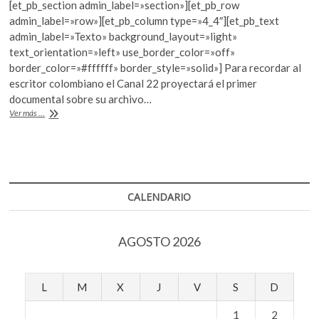
[et_pb_section admin_label=»section»][et_pb_row
k
e
itt
at
admin_label=»row»][et_pb_column type=»4_4″][et_pb_text
o
b
er
s
admin_label=»Texto» background_layout=»light»
p
text_orientation=»left» use_border_color=»off»
e
o
A
border_color=»#ffffff» border_style=»solid»] Para recordar al
n
o
p
escritor colombiano el Canal 22 proyectará el primer
documental sobre su archivo…
k
p
Tres
Ver más ...
años
sin
Gabriel
García
Márquez
CALENDARIO
AGOSTO 2026
L
M
X
J
V
S
D
1
2