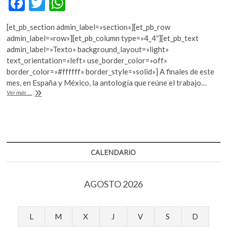
F
T
W
k
ac
w
h
o
p
[et_pb_section admin_label=»section»][et_pb_row
e
itt
at
e
admin_label=»row»][et_pb_column type=»4_4″][et_pb_text
b
er
s
n
admin_label=»Texto» background_layout=»light»
text_orientation=»left» use_border_color=»off»
o
A
border_color=»#ffffff» border_style=»solid»] A finales de este
o
p
mes, en España y México, la antología que reúne el trabajo…
“Bogotá39”,
Ver más ...
k
p
de
Galaxia
Gutenberg,
a
la
mesa
CALENDARIO
de
novedades
AGOSTO 2026
L
M
X
J
V
S
D