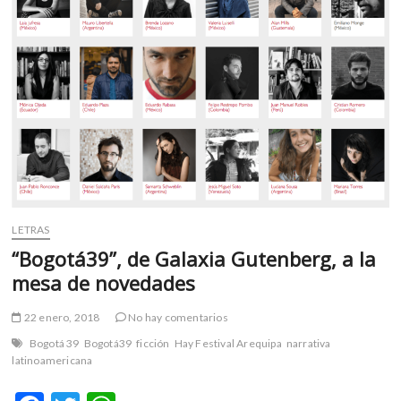
m
v
o
l
g
e
r
s
k
o
p
LETRAS
e
n
“Bogotá39”, de Galaxia Gutenberg, a la
v
mesa de novedades
o
l
22 enero, 2018
No hay comentarios
g
Bogotá 39
Bogotá39
ficción
Hay Festival Arequipa
narrativa
e
latinoamericana
r
s