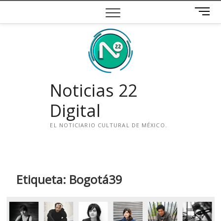
Saltar
B
al
o
contenido
t
ó
n
d
e
Noticias 22
m
e
Digital
n
ú
EL NOTICIARIO CULTURAL DE MÉXICO.
i
n
s
t
Etiqueta:
Bogotá39
a
g
r
a