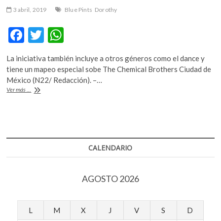
k
3 abril, 2019
Blue Pints
Dorothy
o
p
F
T
W
e
ac
w
h
n
La iniciativa también incluye a otros géneros como el dance y
e
itt
at
tiene un mapeo especial sobe The Chemical Brothers Ciudad de
b
er
s
México (N22/ Redacción). –…
Árboles
Ver más ...
o
A
genealógicos
de
o
p
la
k
p
música
CALENDARIO
AGOSTO 2026
L
M
X
J
V
S
D