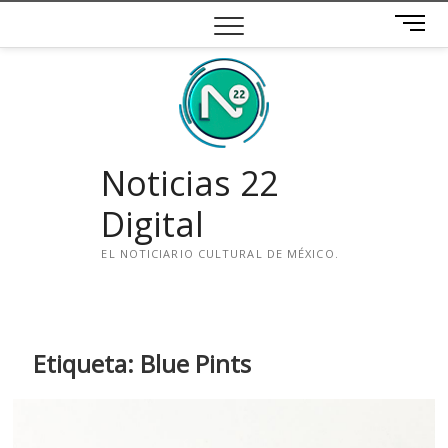
Saltar
B
al
o
contenido
t
ó
n
d
e
Noticias 22
m
e
Digital
n
ú
EL NOTICIARIO CULTURAL DE MÉXICO.
i
n
s
t
Etiqueta:
Blue Pints
a
g
r
a