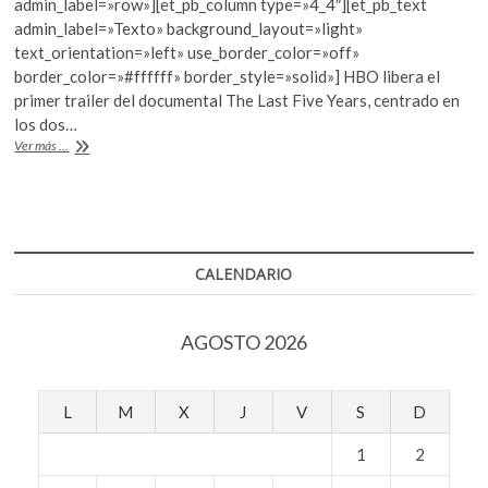
admin_label=»row»][et_pb_column type=»4_4″][et_pb_text
k
b
er
s
admin_label=»Texto» background_layout=»light»
o
text_orientation=»left» use_border_color=»off»
o
A
p
border_color=»#ffffff» border_style=»solid»] HBO libera el
e
o
p
primer trailer del documental The Last Five Years, centrado en
n
los dos…
k
p
Los
Ver más ...
últimos
cinco
años
de
Bowie
CALENDARIO
AGOSTO 2026
L
M
X
J
V
S
D
1
2