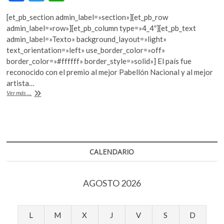
ac
w
h
k
o
[et_pb_section admin_label=»section»][et_pb_row
e
itt
at
p
admin_label=»row»][et_pb_column type=»4_4″][et_pb_text
b
er
s
e
admin_label=»Texto» background_layout=»light»
n
text_orientation=»left» use_border_color=»off»
o
A
border_color=»#ffffff» border_style=»solid»] El país fue
o
p
reconocido con el premio al mejor Pabellón Nacional y al mejor
artista…
k
p
León
Ver más ...
de
Oro
para
Alemania
en
la
CALENDARIO
Bienal
de
Venecia
AGOSTO 2026
L
M
X
J
V
S
D