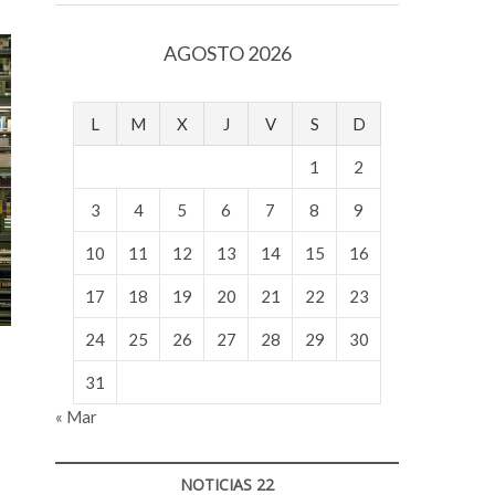
v
o
AGOSTO 2026
l
g
e
L
M
X
J
V
S
D
r
s
1
2
k
o
3
4
5
6
7
8
9
p
10
11
12
13
14
15
16
e
n
17
18
19
20
21
22
23
v
o
24
25
26
27
28
29
30
l
g
31
e
« Mar
r
s
k
NOTICIAS 22