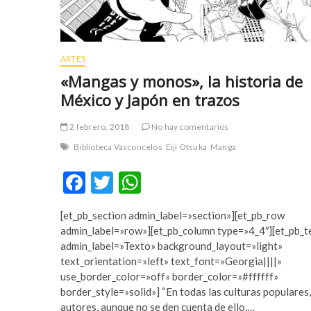
a
m
r
a
e
s
s
t
ARTES
c
e
«Mangas y monos», la historia de
o
r
México y Japón en trazos
r
b
t
e
2 febrero, 2018
No hay comentarios
b
t
e
t
Biblioteca Vasconcelos
Eiji Otsuka
Manga
y
i
l
n
F
T
W
i
g
ac
w
h
k
p
[et_pb_section admin_label=»section»][et_pb_row
e
itt
at
d
u
admin_label=»row»][et_pb_column type=»4_4″][et_pb_t
ü
s
b
er
s
admin_label=»Texto» background_layout=»light»
z
u
text_orientation=»left» text_font=»Georgia||||»
o
A
ü
l
use_border_color=»off» border_color=»#ffffff»
e
a
o
p
border_style=»solid»] “En todas las culturas populares,
s
b
autores, aunque no se den cuenta de ello,…