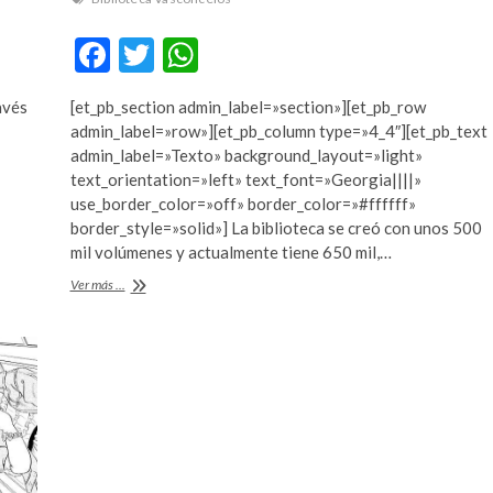
F
T
W
ac
w
h
[et_pb_section admin_label=»section»][et_pb_row
avés
e
itt
at
admin_label=»row»][et_pb_column type=»4_4″][et_pb_text
b
er
s
admin_label=»Texto» background_layout=»light»
text_orientation=»left» text_font=»Georgia||||»
o
A
use_border_color=»off» border_color=»#ffffff»
o
p
border_style=»solid»] La biblioteca se creó con unos 500
mil volúmenes y actualmente tiene 650 mil,…
k
p
El
Ver más ...
perfil
de
los
usuarios
de
la
Biblioteca
Vasconcelos