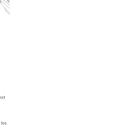
ext
 los