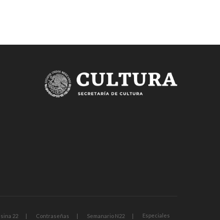
Especiales
sina 22
Contraseñas
Semanario N22