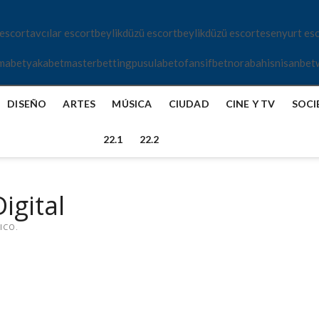
 escort
avcılar escort
beylikdüzü escort
beylikdüzü escort
esenyurt es
mabet
yakabet
masterbetting
pusulabet
ofansifbet
norabahis
nisanbet
DISEÑO
ARTES
MÚSICA
CIUDAD
CINE Y TV
SOCI
22.1
22.2
igital
ICO.