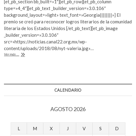
[et_pb_section bb_built=»1″][et_pb_row][et_pb_column
k
e
itt
at
type=»4_4″][et_pb_text _builder_version=»3.0.106″
o
b
er
s
background_layout=»light» text_font=»Georgia||||||||»] El
p
premio se creó para reconocer logros literarios de la comunidad
o
A
e
literaria de los Estados Unidos [/et_pb_text][et_pb_image
n
o
p
_builder_version=»3.0.106″
src=»https://noticias.canal22.org.mx/wp-
k
p
content/uploads/2018/08/nyt-valeria.jpg»…
Valeria
Ver más ...
Luiselli
gana
el
American
Book
Award
CALENDARIO
2018
AGOSTO 2026
L
M
X
J
V
S
D