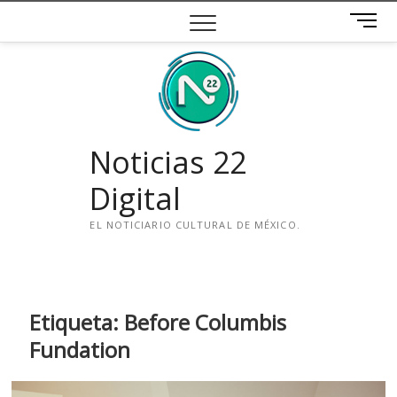
Saltar
B
al
o
contenido
t
ó
n
d
e
Noticias 22
m
e
Digital
n
ú
EL NOTICIARIO CULTURAL DE MÉXICO.
i
n
s
t
Etiqueta:
Before Columbis
a
Fundation
g
r
a