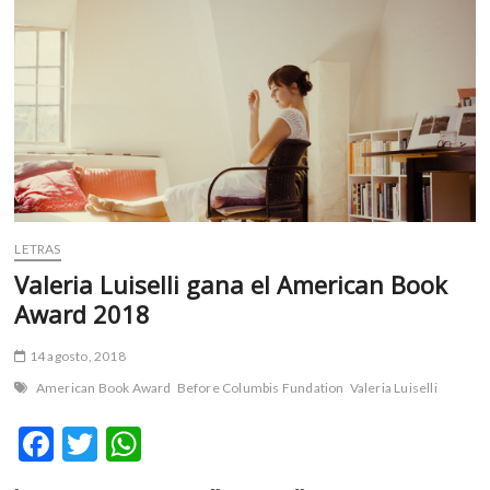
m
v
o
l
g
e
r
s
k
o
LETRAS
p
Valeria Luiselli gana el American Book
e
Award 2018
n
v
o
14 agosto, 2018
l
American Book Award
Before Columbis Fundation
Valeria Luiselli
g
e
F
T
W
r
ac
w
h
s