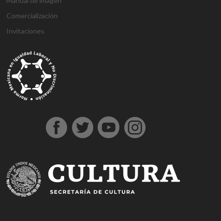
Manual de imagen
Comercialización
Invitaciones
g
g
1
s
1
1
h
1
a
D
j
M
d
h
A
a
a
x
ü
x
x
a
x
n
e
o
a
e
o
t
z
z
b
p
b
b
l
b
t
n
j
r
n
ş
a
i
i
e
e
e
e
k
e
a
e
o
s
e
g
ş
a
a
t
r
t
t
a
t
l
m
b
b
m
e
e
n
n
b
b
g
l
y
e
e
a
e
l
h
t
t
e
e
i
ı
a
B
t
h
b
d
i
e
e
t
t
r
e
h
o
i
o
i
r
p
p
p
i
i
s
a
n
s
n
n
e
e
e
a
n
ş
c
b
u
u
b
s
s
s
s
s
o
e
s
s
o
c
c
c
m
ü
r
r
u
u
n
o
o
o
a
p
t
c
v
u
r
r
r
r
e
a
a
e
s
t
t
t
i
r
v
n
r
u
A
o
b
r
l
e
v
n
b
e
u
ı
n
e
k